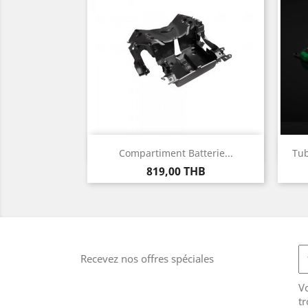
Aperçu rapide

Compartiment Batterie...
Tub
Prix
819,00 THB
Recevez nos offres spéciales
V
tr