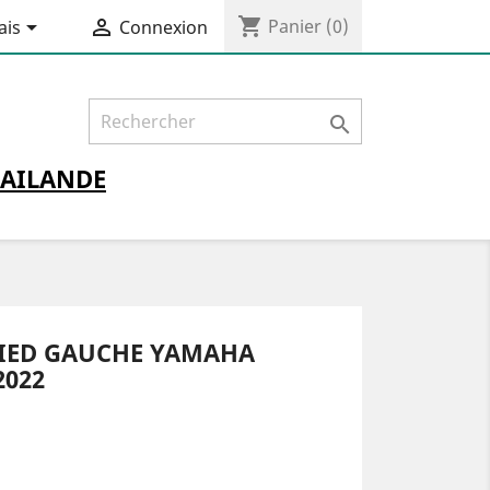
shopping_cart


Panier
(0)
ais
Connexion

AILANDE
PIED GAUCHE YAMAHA
2022