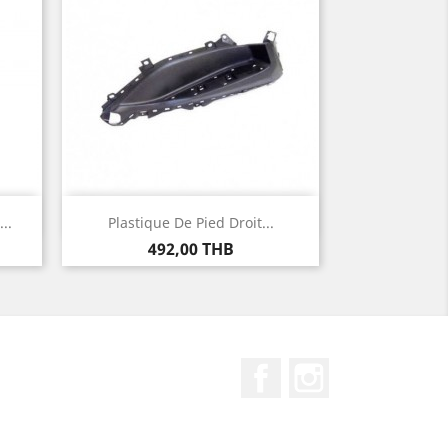
Aperçu rapide

..
Plastique De Pied Droit...
Prix
492,00 THB
Facebook
Instagram