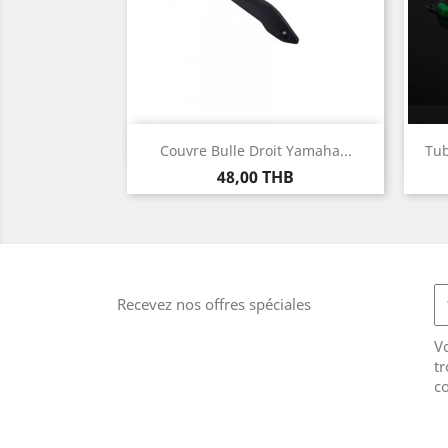
Aperçu rapide

Couvre Bulle Droit Yamaha...
Tub
Prix
48,00 THB
Recevez nos offres spéciales
V
tr
co