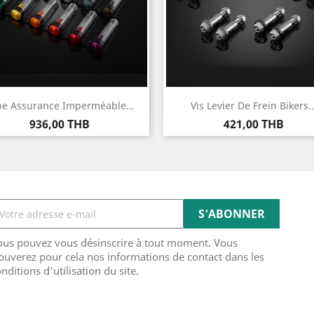
Aperçu rapide
Aperçu rapide


e Assurance Imperméable...
Vis Levier De Frein Bikers..
Prix
Prix
936,00 THB
421,00 THB
ous pouvez vous désinscrire à tout moment. Vous
ouverez pour cela nos informations de contact dans les
nditions d'utilisation du site.