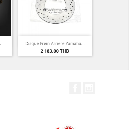
Aperçu rapide

.
Disque Frein Arrière Yamaha...
Prix
2 183,00 THB
Facebook
Instagram