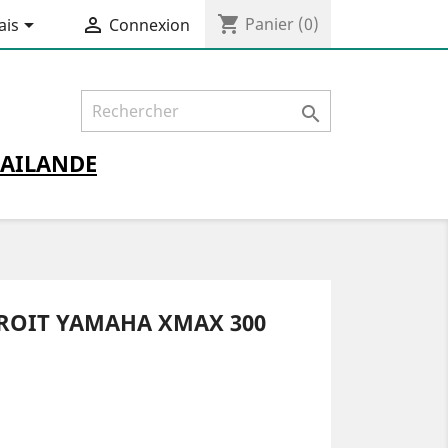
shopping_cart


Panier
(0)
ais
Connexion

AILANDE
ROIT YAMAHA XMAX 300