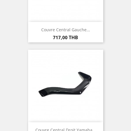
Couvre Central Gauche...
Prix
717,00 THB
Couvre Central Droit Yamaha...