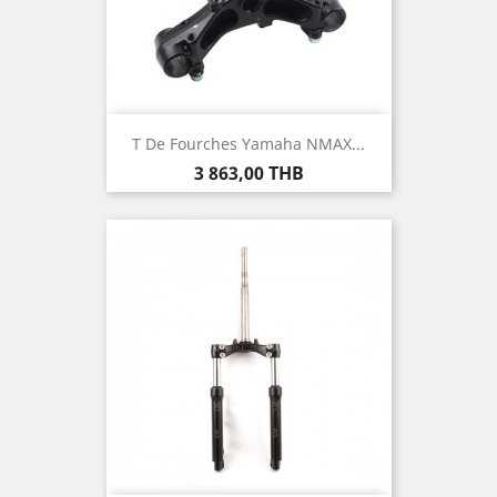
T De Fourches Yamaha NMAX...
Prix
3 863,00 THB