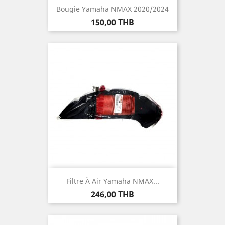
Bougie Yamaha NMAX 2020/2024
Prix
150,00 THB
Filtre À Air Yamaha NMAX...
Prix
246,00 THB