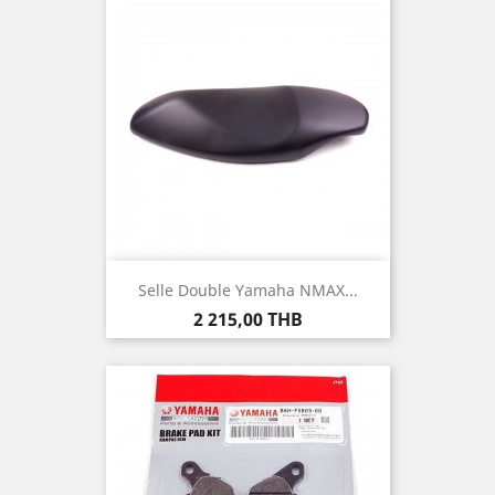
Selle Double Yamaha NMAX...
Prix
2 215,00 THB