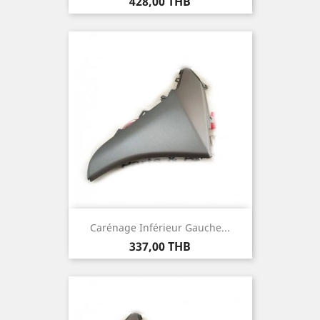
Prix
428,00 THB
Carénage Inférieur Gauche...
Prix
337,00 THB