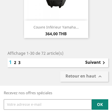
Couvre Inférieur Yamaha...
Prix
364,00 THB
Affichage 1-30 de 72 article(s)
1
Suivant
2
3

Retour en haut

Recevez nos offres spéciales