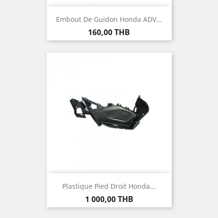
Embout De Guidon Honda ADV...
Prix
160,00 THB
Plastique Pied Droit Honda...
Prix
1 000,00 THB