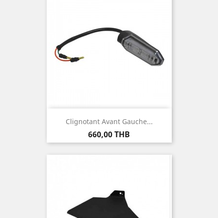
Clignotant Avant Gauche...
Prix
660,00 THB