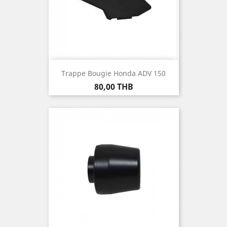
Trappe Bougie Honda ADV 150
Prix
80,00 THB