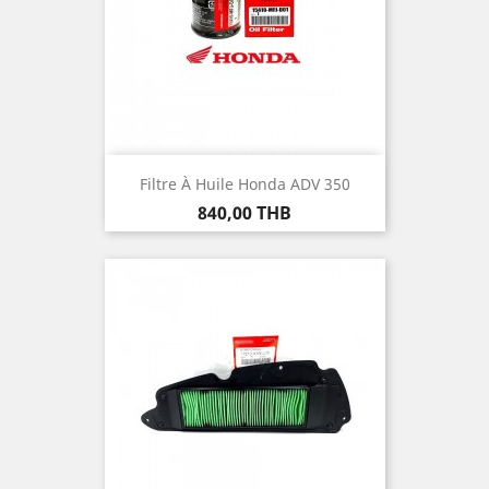
Filtre À Huile Honda ADV 350
Prix
840,00 THB