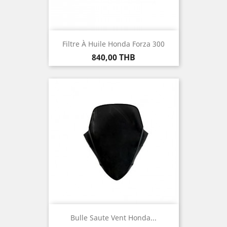
Filtre À Huile Honda Forza 300
Prix
840,00 THB
Bulle Saute Vent Honda...