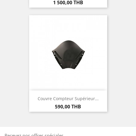
Prix
1 500,00 THB
Couvre Compteur Supérieur...
Prix
590,00 THB
Recevez nos offres spéciales