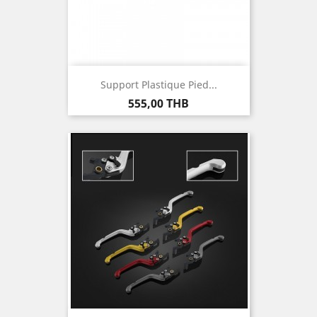
Support Plastique Pied...
Prix
555,00 THB