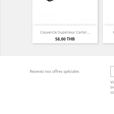
Aperçu rapide

Couvercle Supérieur Carter...
Prix
58,00 THB
Recevez nos offres spéciales
V
tr
co