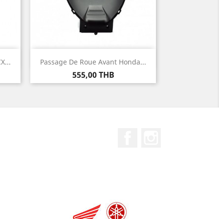
Aperçu rapide

...
Passage De Roue Avant Honda...
Prix
555,00 THB
Facebook
Instagram