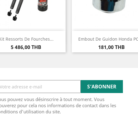
Aperçu rapide
Aperçu rapide


Kit Ressorts De Fourches...
Embout De Guidon Honda PCX
Prix
Prix
5 486,00 THB
181,00 THB
ous pouvez vous désinscrire à tout moment. Vous
ouverez pour cela nos informations de contact dans les
nditions d'utilisation du site.