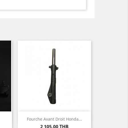
Aperçu rapide

Fourche Avant Droit Honda...
Prix
2 105,00 THB