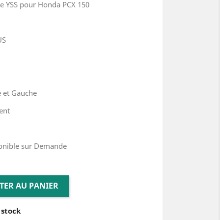
ue YSS pour Honda PCX 150
US
te et Gauche
ent
ponible sur Demande
TER AU PANIER
 stock