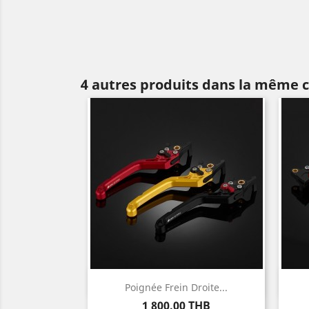
4 autres produits dans la même c
Aperçu rapide

Poignée Frein Droite...
Prix
1 800,00 THB