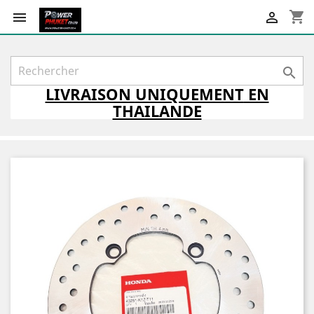
shopping_cart



LIVRAISON
UNIQUEMENT
EN
THAILANDE