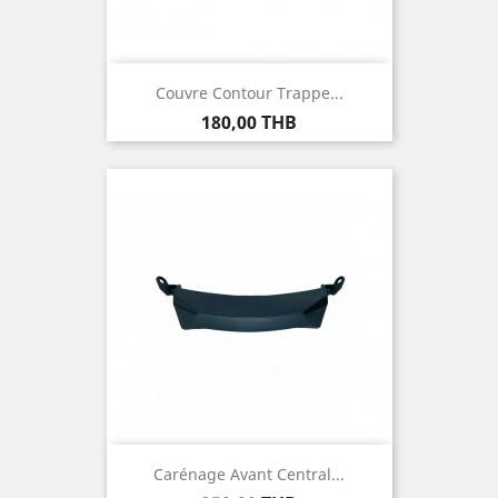
Couvre Contour Trappe...
Prix
180,00 THB
Carénage Avant Central...