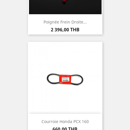
Poignée Frein Droite...
Prix
2 396,00 THB
Courroie Honda PCX 160
Prix
660,00 THB