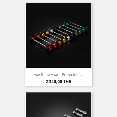
Axe Roue Avant Protecteur...
Prix
2 340,00 THB