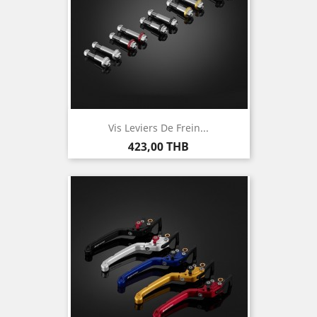
Vis Leviers De Frein...
Prix
423,00 THB