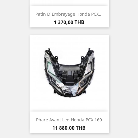
Patin D'Embrayage Honda PCX...
Prix
1 370,00 THB
Phare Avant Led Honda PCX 160
Prix
11 880,00 THB