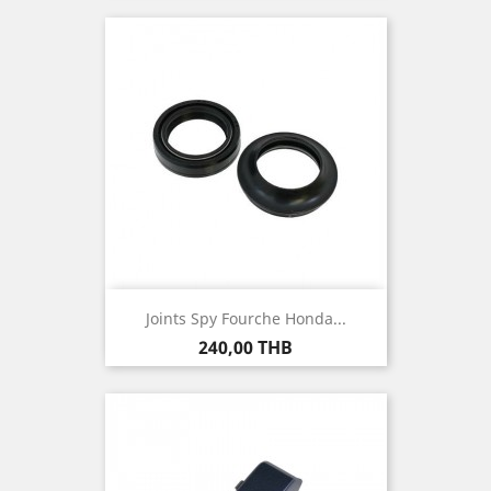
Joints Spy Fourche Honda...
Prix
240,00 THB