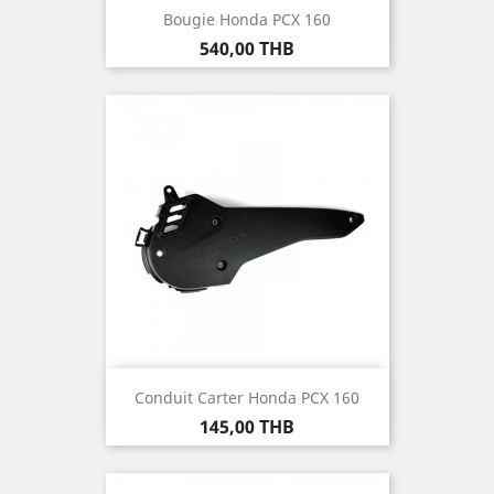
Bougie Honda PCX 160
Prix
540,00 THB
Conduit Carter Honda PCX 160
Prix
145,00 THB