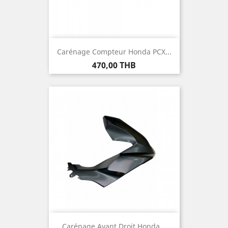
Carénage Compteur Honda PCX...
Prix
470,00 THB
Carénage Avant Droit Honda...