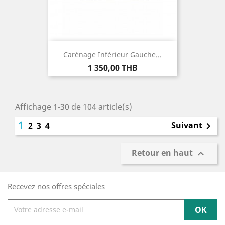
Carénage Inférieur Gauche...
Prix
1 350,00 THB
Affichage 1-30 de 104 article(s)
1
Suivant
2
3
4

Retour en haut

Recevez nos offres spéciales