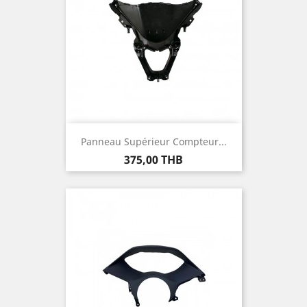
Panneau Supérieur Compteur...
Prix
375,00 THB