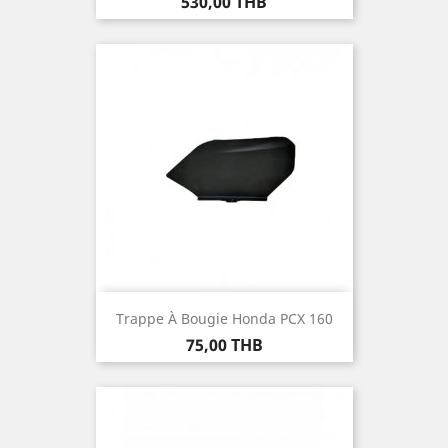
Prix
530,00 THB
Trappe À Bougie Honda PCX 160
Prix
75,00 THB