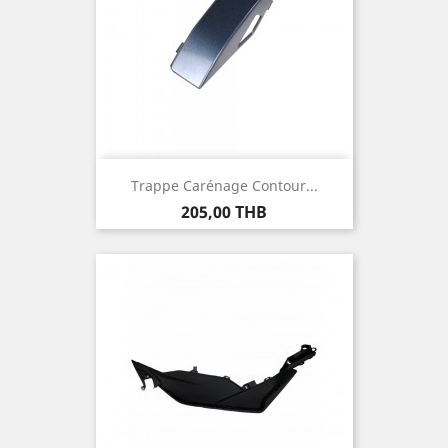
Trappe Carénage Contour...
Prix
205,00 THB