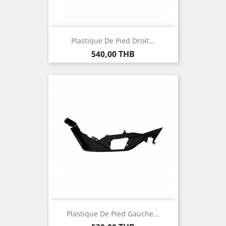
Plastique De Pied Droit...
Prix
540,00 THB
Plastique De Pied Gauche...