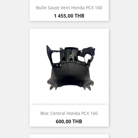
Bulle Saute Vent Honda PCX 160
Prix
1 455,00 THB
Bloc Central Honda PCX 160
Prix
600,00 THB