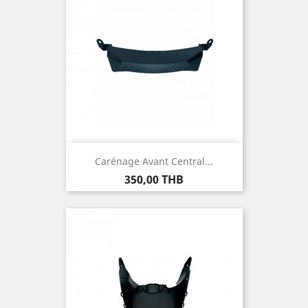
Carénage Avant Central...
Prix
350,00 THB