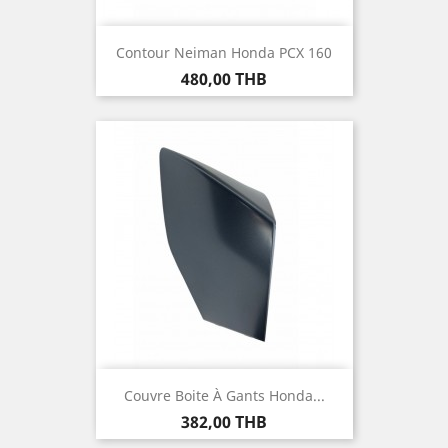
Contour Neiman Honda PCX 160
Prix
480,00 THB
Couvre Boite À Gants Honda...
Prix
382,00 THB