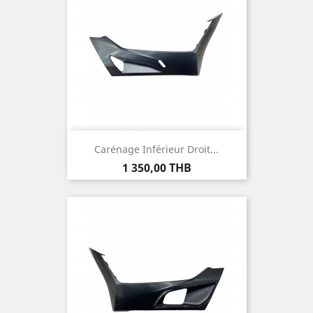
Carénage Inférieur Droit...
Prix
1 350,00 THB