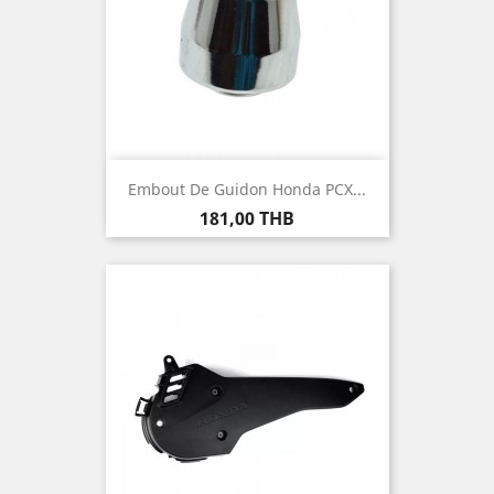
Embout De Guidon Honda PCX...
Prix
181,00 THB