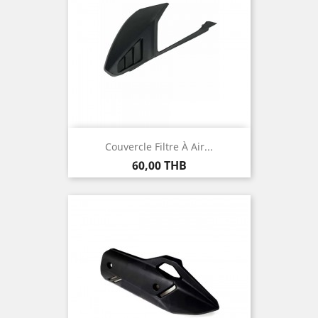
Couvercle Filtre À Air...
Prix
60,00 THB