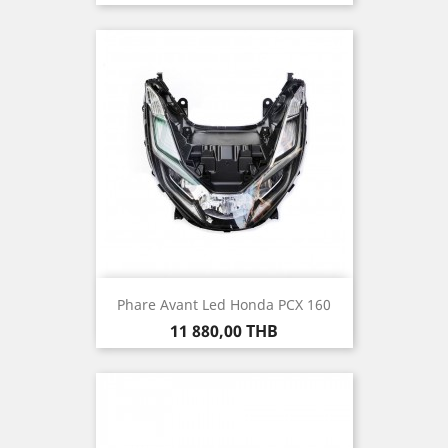
Phare Avant Led Honda PCX 160
Prix
11 880,00 THB