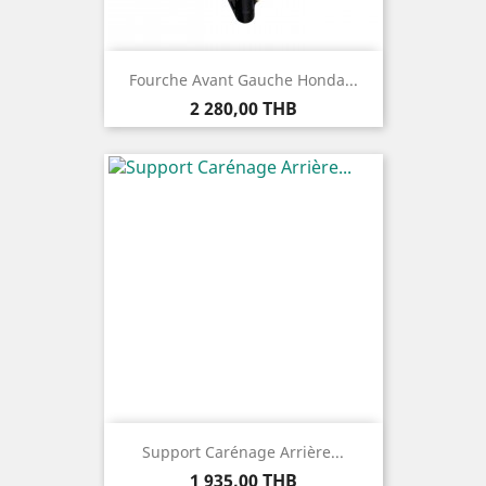
Fourche Avant Gauche Honda...
Prix
2 280,00 THB
Support Carénage Arrière...
Prix
1 935,00 THB