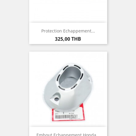
Protection Echappement...
Prix
325,00 THB
Embout Echappement Honda...