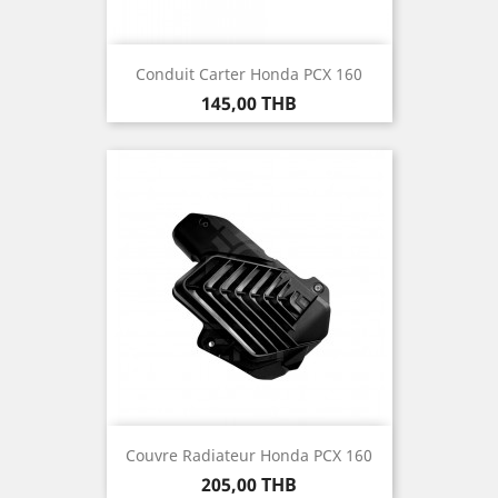
Conduit Carter Honda PCX 160
Prix
145,00 THB
Couvre Radiateur Honda PCX 160
Prix
205,00 THB