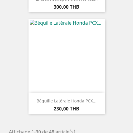
Prix
300,00 THB
Béquille Latérale Honda PCX...
Prix
230,00 THB
Affichage 1-30 de 48 article(s)