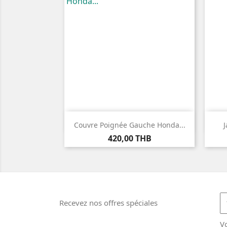

Aperçu rapide
Couvre Poignée Gauche Honda...
Prix
420,00 THB
Recevez nos offres spéciales
V