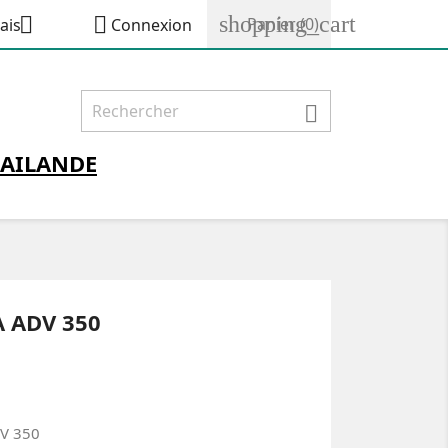
shopping_cart


Panier
(0)
ais
Connexion

AILANDE
 ADV 350
DV 350