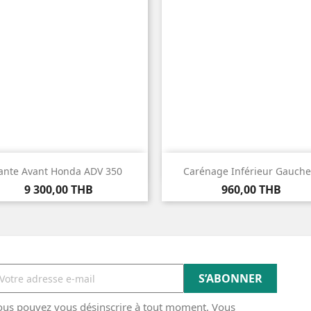


Aperçu rapide
Aperçu rapide
Jante Avant Honda ADV 350
Carénage Inférieur Gauche.
Prix
Prix
9 300,00 THB
960,00 THB
ous pouvez vous désinscrire à tout moment. Vous