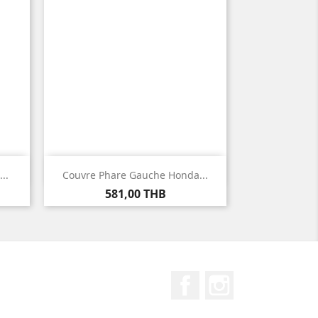

Aperçu rapide
..
Couvre Phare Gauche Honda...
Prix
581,00 THB
Facebook
Instagram