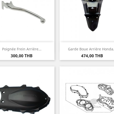
Aperçu rapide
Aperçu rapide


Poignée Frein Arrière...
Garde Boue Arrière Honda.
Prix
Prix
300,00 THB
474,00 THB