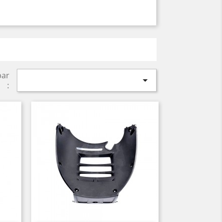
par

: