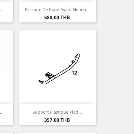
Aperçu rapide

..
Passage De Roue Avant Honda...
Prix
580,00 THB
Aperçu rapide

..
Support Plastique Pied...
Prix
357,00 THB