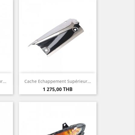
Aperçu rapide

...
Cache Echappement Supérieur...
Prix
1 275,00 THB