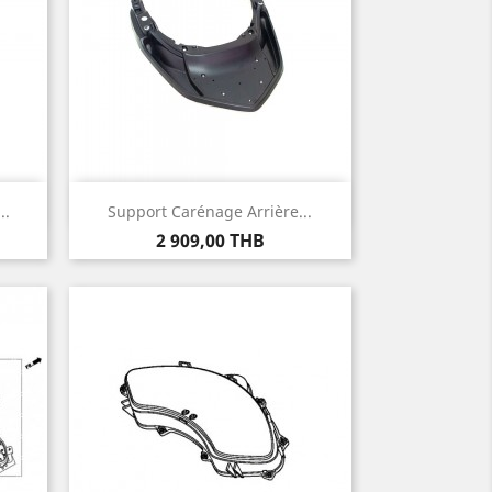
Aperçu rapide

..
Support Carénage Arrière...
Prix
2 909,00 THB