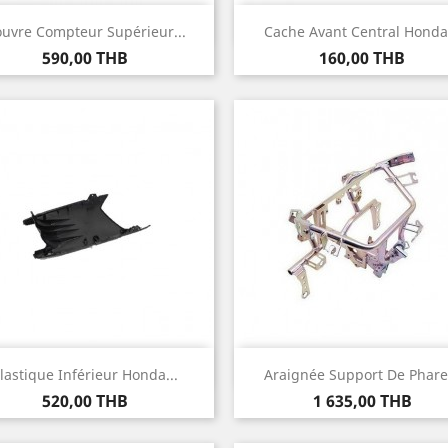
Aperçu rapide
Aperçu rapide


uvre Compteur Supérieur...
Cache Avant Central Honda.
Prix
Prix
590,00 THB
160,00 THB
Aperçu rapide
Aperçu rapide


lastique Inférieur Honda...
Araignée Support De Phare.
Prix
Prix
520,00 THB
1 635,00 THB