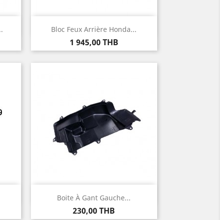
Aperçu rapide

.
Bloc Feux Arrière Honda...
Prix
1 945,00 THB
Aperçu rapide

Boite À Gant Gauche...
Prix
230,00 THB