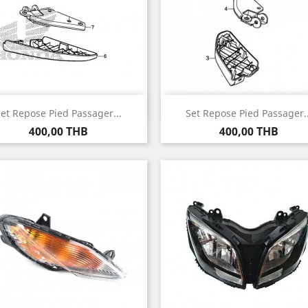
Aperçu rapide
Aperçu rapide


et Repose Pied Passager...
Set Repose Pied Passager..
Prix
Prix
400,00 THB
400,00 THB