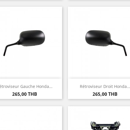
Aperçu rapide
Aperçu rapide


étroviseur Gauche Honda...
Rétroviseur Droit Honda..
Prix
Prix
265,00 THB
265,00 THB