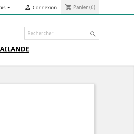
shopping_cart


Panier
(0)
ais
Connexion

AILANDE