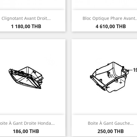
Aperçu rapide
Aperçu rapide


Clignotant Avant Droit...
Bloc Optique Phare Avant..
Prix
Prix
1 180,00 THB
4 610,00 THB
Aperçu rapide
Aperçu rapide


oite À Gant Droite Honda...
Boite À Gant Gauche...
Prix
Prix
186,00 THB
250,00 THB