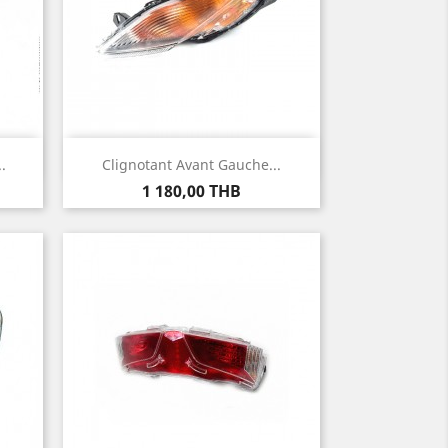
Aperçu rapide

.
Clignotant Avant Gauche...
Prix
1 180,00 THB