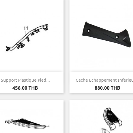
Aperçu rapide
Aperçu rapide


Support Plastique Pied...
Cache Echappement Inférieur
Prix
Prix
456,00 THB
880,00 THB