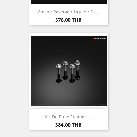
Couvre Reservoir Liquide De...
Prix
576,00 THB
Vis De Bulle Stainless...
Prix
384,00 THB