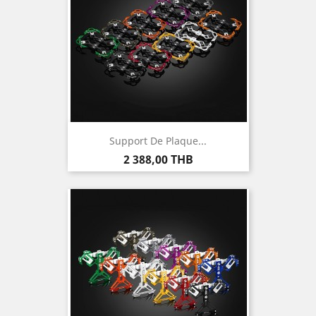
Support De Plaque...
Prix
2 388,00 THB