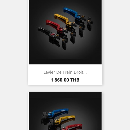
Levier De Frein Droit...
Prix
1 860,00 THB