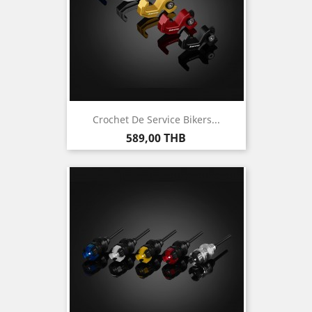
Crochet De Service Bikers...
Prix
589,00 THB