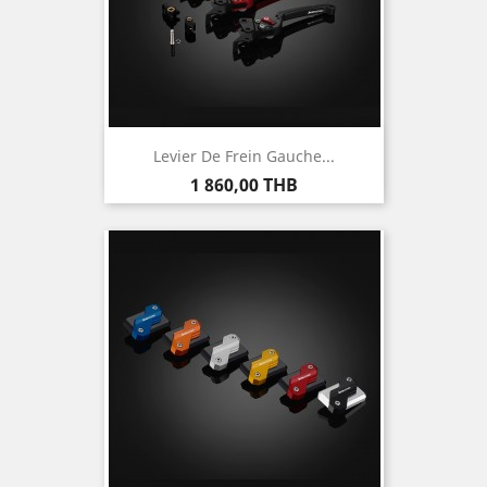
Levier De Frein Gauche...
Prix
1 860,00 THB