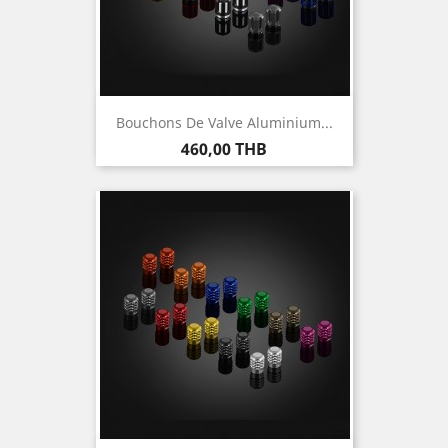
Bouchons De Valve Aluminium...
Prix
460,00 THB