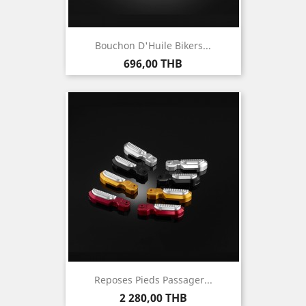
Bouchon D'Huile Bikers...
Prix
696,00 THB
Reposes Pieds Passager...
Prix
2 280,00 THB