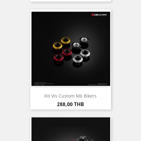
Kit Vis Custom M6 Bikers
Prix
288,00 THB