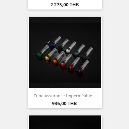
Prix
2 275,00 THB
Tube Assurance Imperméable...
Prix
936,00 THB