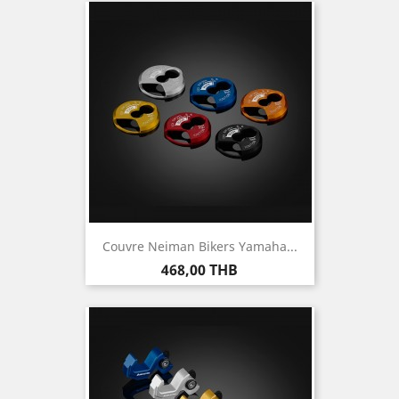
Couvre Neiman Bikers Yamaha...
Prix
468,00 THB