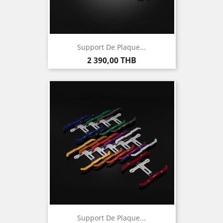
Support De Plaque...
Prix
2 390,00 THB
Support De Plaque...