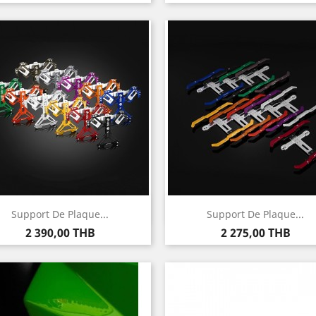
Aperçu rapide
Aperçu rapide


Support De Plaque...
Support De Plaque...
Prix
Prix
2 390,00 THB
2 275,00 THB