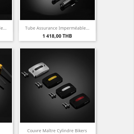
Aperçu rapide

...
Tube Assurance Imperméable...
Prix
1 418,00 THB
Aperçu rapide

Couvre Maître Cylindre Bikers