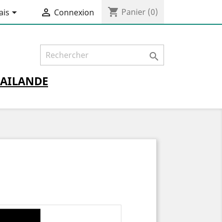
shopping_cart


Panier
(0)
ais
Connexion

AILANDE