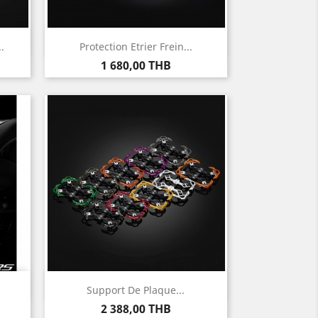
Aperçu rapide

.
Protection Etrier Frein...
Prix
1 680,00 THB
Aperçu rapide

Support De Plaque...
Prix
2 388,00 THB