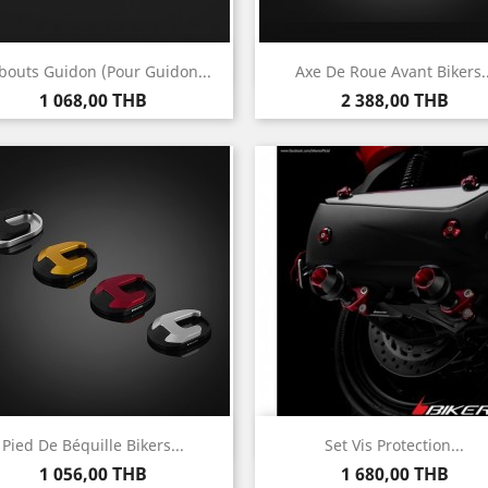
Aperçu rapide
Aperçu rapide


outs Guidon (pour Guidon...
Axe De Roue Avant Bikers..
Prix
Prix
1 068,00 THB
2 388,00 THB
Aperçu rapide
Aperçu rapide


Pied De Béquille Bikers...
Set Vis Protection...
Prix
Prix
1 056,00 THB
1 680,00 THB