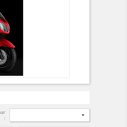
par

: