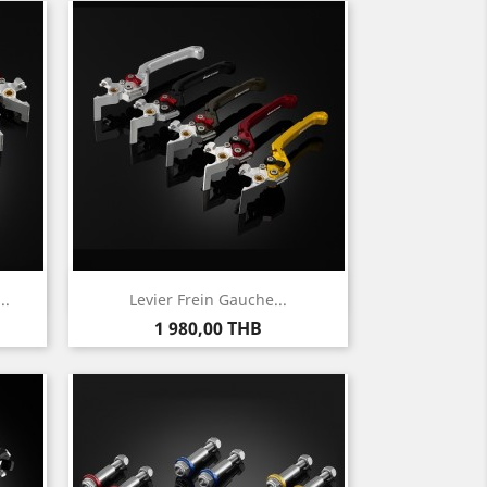
Aperçu rapide

..
Levier Frein Gauche...
Prix
1 980,00 THB