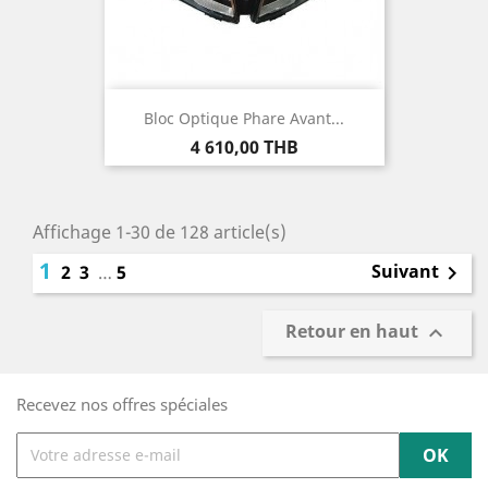
Bloc Optique Phare Avant...
Prix
4 610,00 THB
Affichage 1-30 de 128 article(s)
1
Suivant
2
3
…
5

Retour en haut

Recevez nos offres spéciales