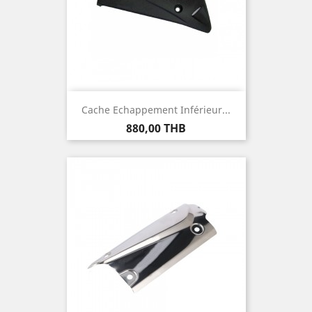
Cache Echappement Inférieur...
Prix
880,00 THB