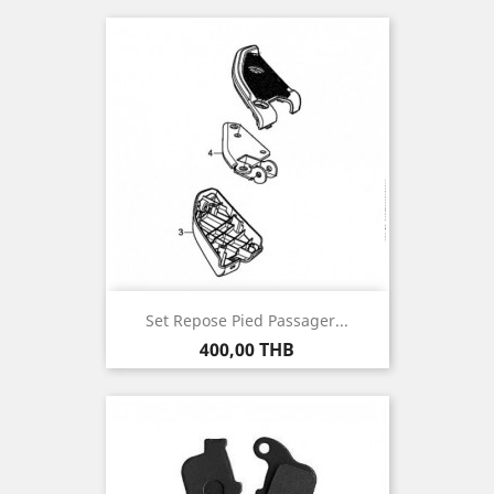
Set Repose Pied Passager...
Prix
400,00 THB