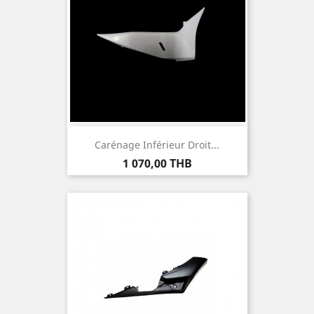
Carénage Inférieur Droit...
Prix
1 070,00 THB