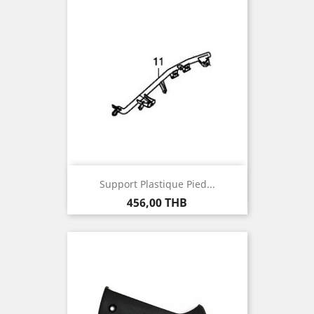
Support Plastique Pied...
Prix
456,00 THB