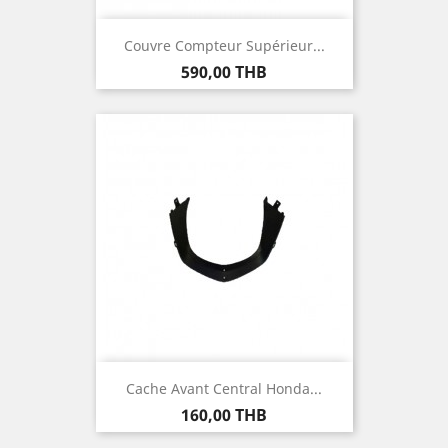
Couvre Compteur Supérieur...
Prix
590,00 THB
Cache Avant Central Honda...
Prix
160,00 THB