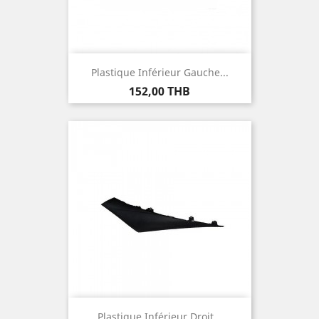
Plastique Inférieur Gauche...
Prix
152,00 THB
Plastique Inférieur Droit...