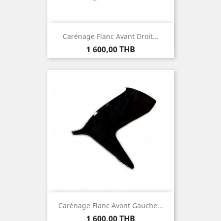
Carénage Flanc Avant Droit...
Prix
1 600,00 THB
Carénage Flanc Avant Gauche...
Prix
1 600,00 THB