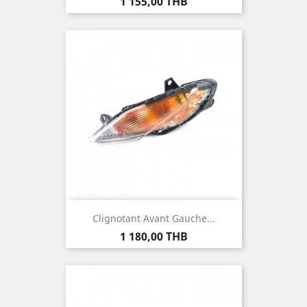
Prix
1 155,00 THB
Clignotant Avant Gauche...
Prix
1 180,00 THB