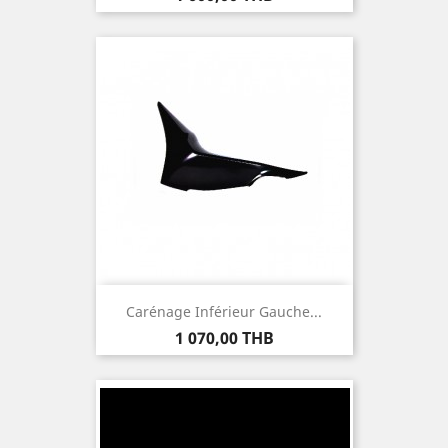
Carénage Inférieur Gauche...
Prix
1 070,00 THB