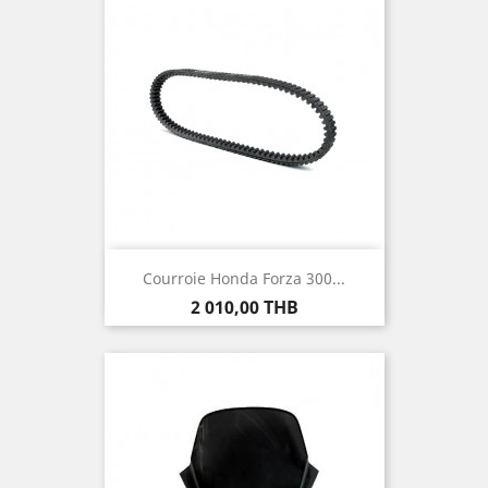
Courroie Honda Forza 300...
Prix
2 010,00 THB