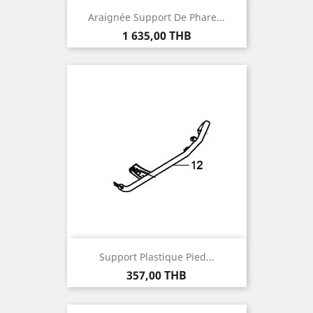
Araignée Support De Phare...
Prix
1 635,00 THB
Support Plastique Pied...
Prix
357,00 THB