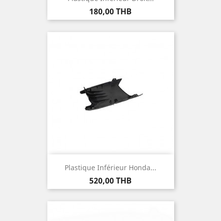
Prix
180,00 THB
Plastique Inférieur Honda...
Prix
520,00 THB