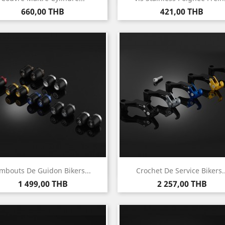
Prix
Prix
660,00 THB
421,00 THB
Aperçu rapide
Aperçu rapide


mbouts De Guidon Bikers...
Crochet De Service Bikers..
Prix
Prix
1 499,00 THB
2 257,00 THB