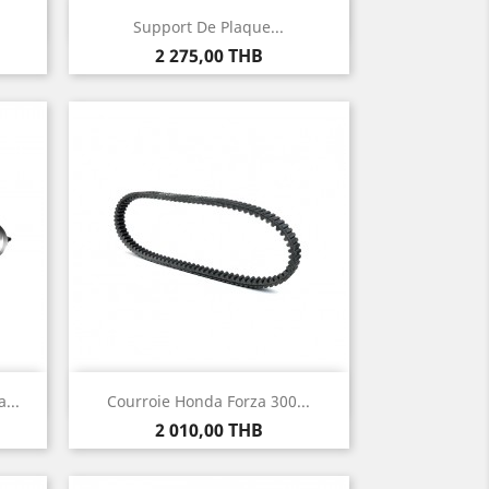
Aperçu rapide

Support De Plaque...
Prix
2 275,00 THB
Aperçu rapide

...
Courroie Honda Forza 300...
Prix
2 010,00 THB