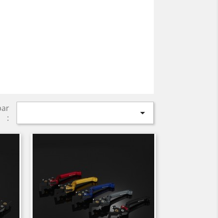
par

: