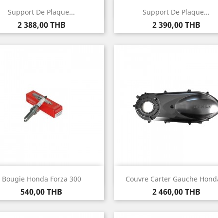
Aperçu rapide
Aperçu rapide


Support De Plaque...
Support De Plaque...
Prix
Prix
2 388,00 THB
2 390,00 THB
Aperçu rapide
Aperçu rapide


Bougie Honda Forza 300
Couvre Carter Gauche Honda
Prix
Prix
540,00 THB
2 460,00 THB