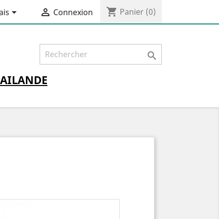
shopping_cart


Panier
(0)
ais
Connexion

AILANDE