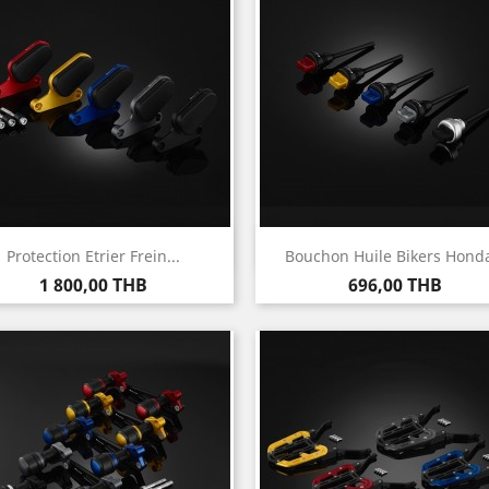
Aperçu rapide
Aperçu rapide


Protection Etrier Frein...
Bouchon Huile Bikers Honda
Prix
Prix
1 800,00 THB
696,00 THB