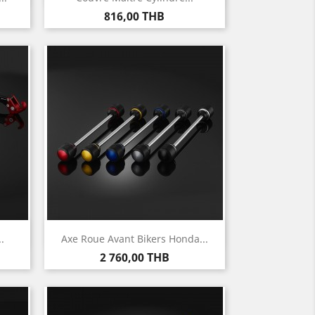
Prix
816,00 THB
Aperçu rapide

.
Axe Roue Avant Bikers Honda...
Prix
2 760,00 THB