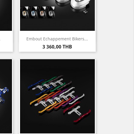
Aperçu rapide

.
Embout Echappement Bikers...
Prix
3 360,00 THB