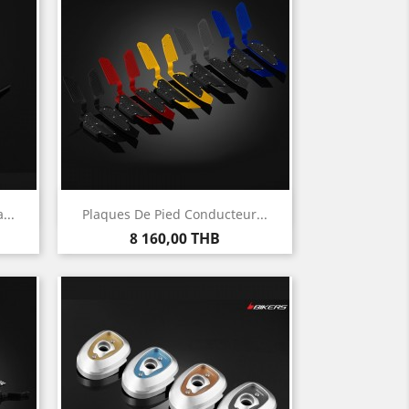
Aperçu rapide

...
Plaques De Pied Conducteur...
Prix
8 160,00 THB